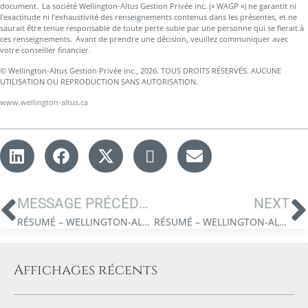
document. La société Wellington-Altus Gestion Privée inc. (« WAGP ») ne garantit ni
l’exactitude ni l’exhaustivité des renseignements contenus dans les présentes, et ne
saurait être tenue responsable de toute perte subie par une personne qui se fierait à
ces renseignements. Avant de prendre une décision, veuillez communiquer avec
votre conseiller financier.
© Wellington-Altus Gestion Privée inc., 2026. TOUS DROITS RÉSERVÉS. AUCUNE
UTILISATION OU REPRODUCTION SANS AUTORISATION.
www.wellington-altus.ca
MESSAGE PRÉCÉDENT
NEXT
RÉSUMÉ – WELLINGTON-ALTUS GESTION PRIVÉE INC. LE POINT SUR LE MARCHÉ — DÉCEMBRE 2024
RÉSUMÉ – WELLINGTON-ALTUS GESTION PRIVÉE INC. LE POINT SUR LE MARCHÉ – FÉVRIER 2025
Affichages récents