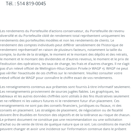
Tél. : 514 819-0045
Les rendements du Portefeuille d’actions conservateur, du Portefeuille de revenu
diversifié et du Portefeuille ciblé de rendement total représentent uniquement les
rendements des portefeuilles modèles et non les rendements de clients. Le
rendement des comptes individuels peut différer sensiblement de l’historique de
rendement représentatif en raison de plusieurs facteurs, notamment la taille du
compte, la durée de la stratégie, le moment et le montant des dépôts et des retraits,
le moment et le montant des dividendes et d’autres revenus, le moment et le prix de
l’exécution des opérations, les taux de change, les frais et d’autres charges. Il ne s’agit
pas d’un relevé officiel de Wellington-Altus Gestion Privée (« WAGP »). WAGP ne peut
pas vérifier l’exactitude de ces chiffres sur le rendement. Veuillez consulter votre
relevé officiel de WAGP pour connaître le chiffre exact de vos rendements.
Les renseignements contenus aux présentes sont fournis à titre informatif seulement.
Les renseignements proviennent de sources jugées fiables. Les graphiques, les
tableaux et les autres données chiffrées sont utilisés à des fins illustratives seulement
et ne reflètent ni les valeurs futures ni le rendement futur d’un placement. Ces
renseignements ne sont pas des conseils financiers, juridiques ou fiscaux, ni des
conseils en placement. Les stratégies de placement, de négociation ou de fiscalité
doivent être étudiées en fonction des objectifs et de la tolérance au risque de chacun.
Le présent document ne constitue pas une recommandation ou une sollicitation
d’achat ou de vente de titres de quelque nature que ce soit. Les conditions de marché
peuvent changer et avoir une incidence sur l’information contenue dans le présent