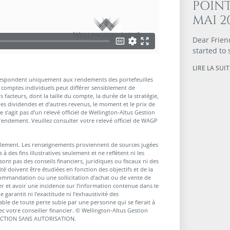
POINT
MAI 2
Dear Friend
started to
LIRE LA SUITE
rrespondent uniquement aux rendements des portefeuilles
comptes individuels peut différer sensiblement de
facteurs, dont la taille du compte, la durée de la stratégie,
es dividendes et d’autres revenus, le moment et le prix de
ne s’agit pas d’un relevé officiel de Wellington-Altus Gestion
e rendement. Veuillez consulter votre relevé officiel de WAGP
eulement. Les renseignements proviennent de sources jugées
 à des fins illustratives seulement et ne reflètent ni les
nt pas des conseils financiers, juridiques ou fiscaux ni des
té doivent être étudiées en fonction des objectifs et de la
ommandation ou une sollicitation d’achat ou de vente de
r et avoir une incidence sur l’information contenue dans le
garantit ni l’exactitude ni l’exhaustivité des
ble de toute perte subie par une personne qui se fierait à
 votre conseiller financier. © Wellington-Altus Gestion
DUCTION SANS AUTORISATION.