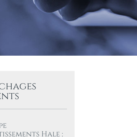
ichages
ents
pe
tissements Hale :