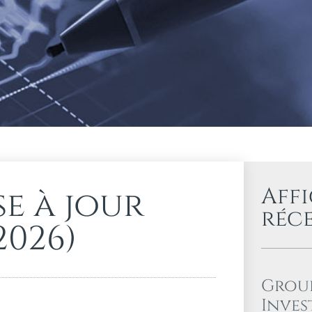
Aff
e à jour
réc
2026)
Grou
Inves