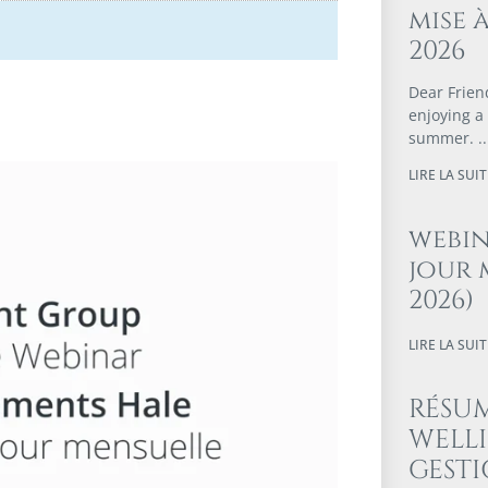
mise à
2026
Dear Friend
enjoying a
summer.
LIRE LA SUITE
webin
jour 
2026)
LIRE LA SUITE
RÉSUM
WELL
GESTI