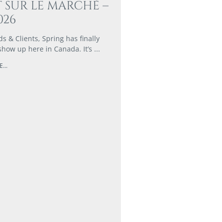
 SUR LE MARCHÉ –
026
s & Clients, Spring has finally
 show up here in Canada. It’s
...